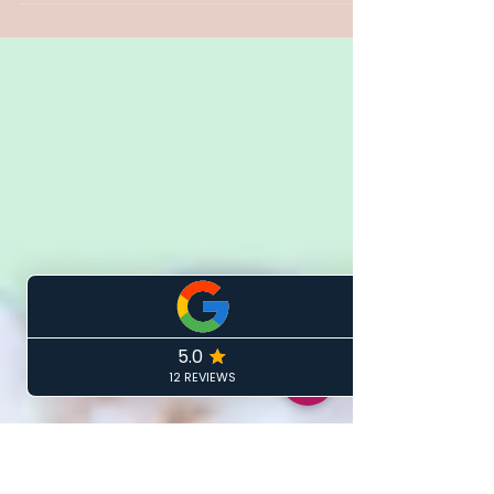
Hast du das Gefühl, dass dein Leben
gerade irgendwie feststeckt? Dass alles
stagniert und du trotz aller Bemühungen
keinen Fortschritt siehst? Oder vielleicht
kennst du diese leisen Zweifel: „Mache ich
überhaupt genug? Bin ich in meinem Tempo
zu langsam?“ Wenn diese Gedanken in
deinem Kopf kreisen, bist du nicht allein.
Viele von uns verspüren in bestimmten
Lebensphasen das Gefühl, auf der Stelle zu
treten – sei es im Job, in der persönlichen
Entwicklung oder sogar in Beziehu