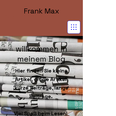
Frank Max
Coach für einen klaren Kopf
willkommen in
meinem Blog
Hier finden Sie kleine
Artikel, große Artikel,
kurze Beiträge, lange
Beiträge.
Viel Spaß beim Lesen!