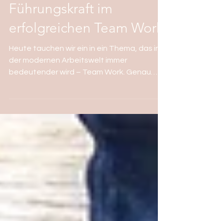
Die Rolle der
Führungskraft im
erfolgreichen Team Work
Heute tauchen wir ein in ein Thema, das in
der modernen Arbeitswelt immer
bedeutender wird – Team Work. Genau
genommen schauen wir uns die zentrale
Rolle an, die Führungskräfte dabei spielen.