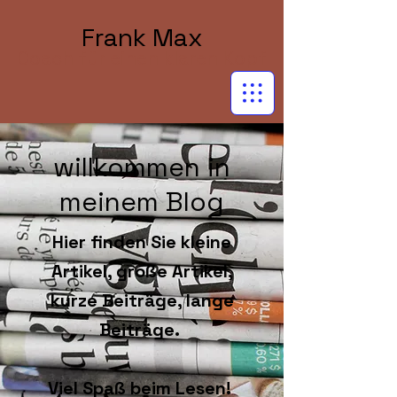
Frank Max
Coach für einen klaren Kopf
willkommen in
meinem Blog
Hier finden Sie kleine
Artikel, große Artikel,
kurze Beiträge, lange
Beiträge.
Viel Spaß beim Lesen!