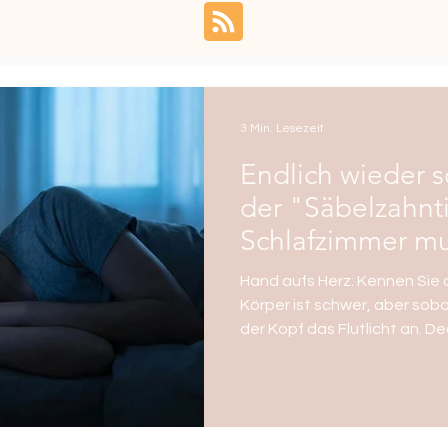
3 Min. Lesezeit
Endlich wieder 
der "Säbelzahnt
Schlafzimmer m
Hand aufs Herz: Kennen Sie 
Körper ist schwer, aber soba
der Kopf das Flutlicht an. De
Morgen, die To-Do-Liste für
Gedankenkarussell dreht sich
denken. Sie sind damit nicht a