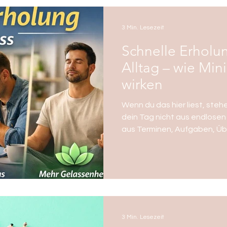
3 Min. Lesezeit
Schnelle Erholun
Alltag – wie Min
wirken
Wenn du das hier liest, ste
dein Tag nicht aus endlose
aus Terminen, Aufgaben, Ü
Anforderungen. Genau desha
Wellness, Urlaub oder radi
um schnelle Erholung bei Str
Denn: Unser Nervensystem b
oder am Wochenende Erholu
im Laufe des Tages. Kleine 
Luxus.
3 Min. Lesezeit