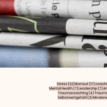
22 Beiträge
17 Beit
Stress
(22)
Burnout
(17)
coach
7 Beiträge
7 
Mental Health
(7)
Leadership
(7)
An
4 Beitr
Traumacoaching
(4)
Traum
3 Beiträ
Selbstwertgefühl
(3)
Minderw