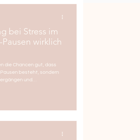
g bei Stress im
i-Pausen wirklich
hen die Chancen gut, dass
n Pausen besteht, sondern
bergängen und
lb geht es heute nicht um
kale Veränderungen – sondern
ess, mitten im echten Leben.
raucht nicht erst am Abend
ng, sondern immer wieder
Unterbrechungen sind kein