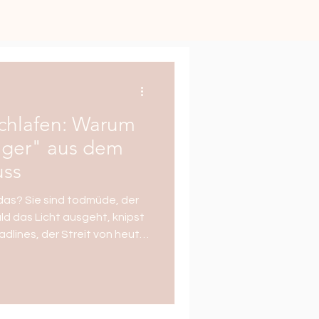
schlafen: Warum
iger" aus dem
uss
das? Sie sind todmüde, der
ld das Licht ausgeht, knipst
adlines, der Streit von heute
 morgen – das
, und an Schlaf ist nicht zu
llein. Es gibt Abhilfe.