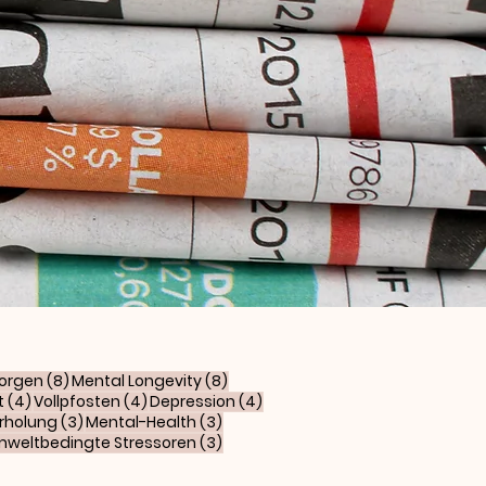
 Beiträge
8 Beiträge
8 Beiträge
orgen
(8)
Mental Longevity
(8)
4 Beiträge
4 Beiträge
4 Beiträge
t
(4)
Vollpfosten
(4)
Depression
(4)
3 Beiträge
3 Beiträge
Erholung
(3)
Mental-Health
(3)
Beiträge
3 Beiträge
weltbedingte Stressoren
(3)