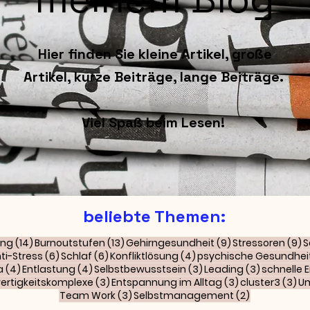
Hier finden Sie kleine Artikel, große
Artikel, kurze Beiträge, lange Beiträge.
Viel Spaß beim Lesen!
beliebte Themen:
räge
14 Beiträge
13 Beiträge
9 Beiträge
9
ing
(14)
Burnoutstufen
(13)
Gehirngesundheit
(9)
Stressoren
(9)
S
Beiträge
6 Beiträge
6 Beiträge
4 Beiträge
ti-Stress
(6)
Schlaf
(6)
Konfliktlösung
(4)
psychische Gesundhei
äge
4 Beiträge
4 Beiträge
3 Beiträge
3 Beiträge
a
(4)
Entlastung
(4)
Selbstbewusstsein
(3)
Leading
(3)
schnelle 
ge
3 Beiträge
3 Beiträge
3 
ertigkeitskomplexe
(3)
Entspannung im Alltag
(3)
cluster3
(3)
Um
3 Beiträge
2 Beiträge
Team Work
(3)
Selbstmanagement
(2)