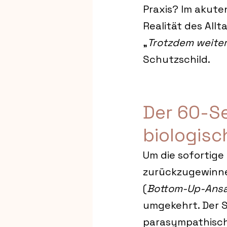
Praxis? Im akute
Realität des Allt
„
Trotzdem weite
Schutzschild.
Der 60-S
biologis
Um die sofortige 
zurückzugewinne
(
Bottom-Up-Ansa
umgekehrt. Der S
parasympathisc