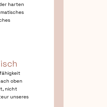
der harten 
gmatisches 
ches 
 
isch
ähigkeit 
nach oben 
t, nicht 
teur unseres 