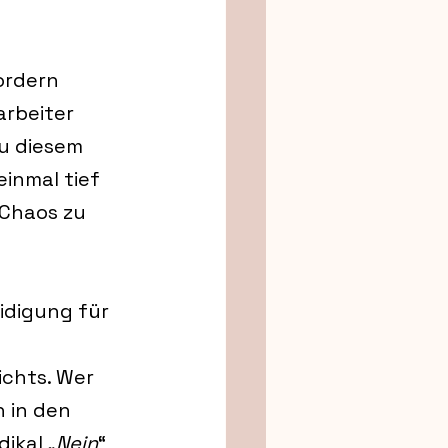
ordern 
rbeiter 
u diesem 
inmal tief 
 Chaos zu 
eidigung für 
chts. Wer 
 in den 
ikal „
Nein
“ 