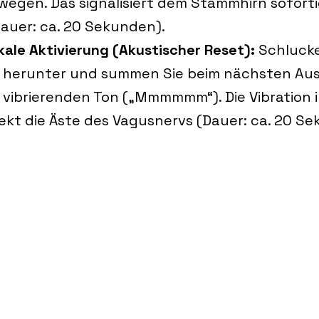
egen. Das signalisiert dem Stammhirn soforti
Dauer: ca. 20 Sekunden).
kale Aktivierung (Akustischer Reset):
 Schlucke
f herunter und summen Sie beim nächsten Au
, vibrierenden Ton („Mmmmmm“). Die Vibration 
irekt die Äste des Vagusnervs (Dauer: ca. 20 S