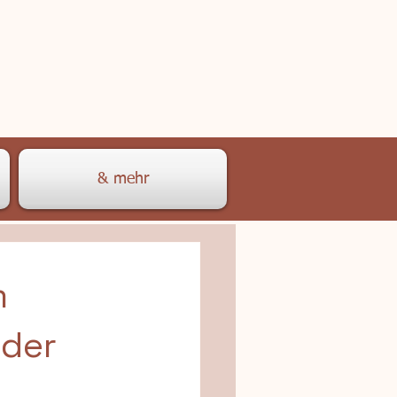
& mehr
m
 der