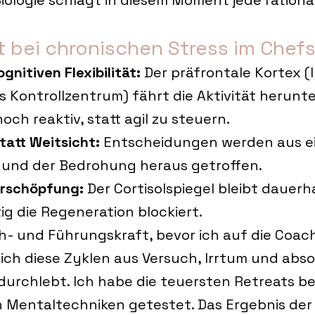
iologie schlägt in diesem Moment jede rationa
t bei chronischen Stress im Chef
ognitiven Flexibilität:
 Der präfrontale Kortex (I
 Kontrollzentrum) fährt die Aktivität herunter
och reaktiv, statt agil zu steuern.
tatt Weitsicht:
 Entscheidungen werden aus e
 und der Bedrohung heraus getroffen.
Erschöpfung:
 Der Cortisolspiegel bleibt dauerh
ig die Regeneration blockiert.
h- und Führungskraft, bevor ich auf die Coac
ich diese Zyklen aus Versuch, Irrtum und abs
 durchlebt. Ich habe die teuersten Retreats b
 Mentaltechniken getestet. Das Ergebnis der