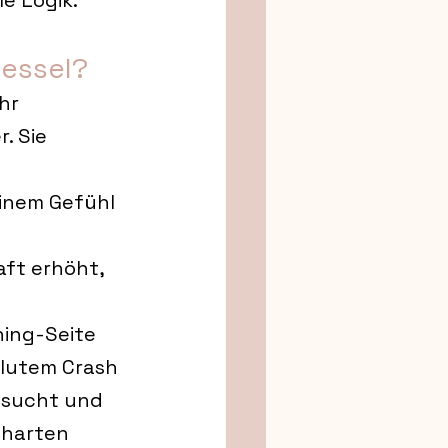
le Logik.
sessel?
hr 
. Sie 
inem Gefühl 
aft erhöht, 
hing-Seite 
olutem Crash 
esucht und 
 harten 