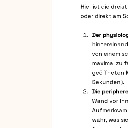
Hier ist die drei
oder direkt am S
Der physiolo
hintereinand
von einem sc
maximal zu f
geöffneten M
Sekunden).
Die periphere
Wand vor Ihne
Aufmerksamke
wahr, was si