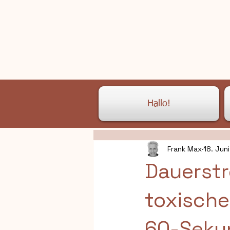
Hallo!
Frank Max
18. Juni
Dauerstr
toxische
60-Seku