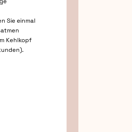
ge 
n Sie einmal 
satmen 
im Kehlkopf 
ekunden).