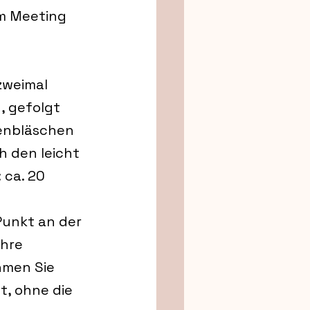
im Meeting 
zweimal 
, gefolgt 
genbläschen 
 den leicht 
 ca. 20 
 Punkt an der 
hre 
hmen Sie 
t, ohne die 