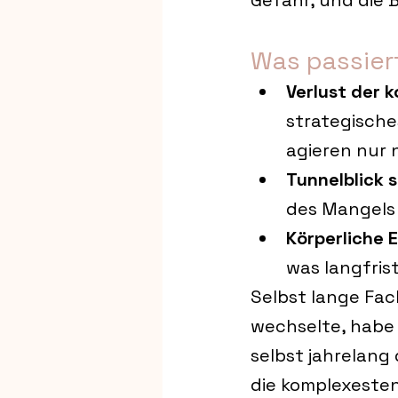
Gefahr, und die B
Was passier
Verlust der k
strategisches
agieren nur n
Tunnelblick s
des Mangels
Körperliche 
was langfrist
Selbst lange Fac
wechselte, habe 
selbst jahrelang
die komplexesten