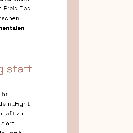
Preis. Das 
nschen 
 mentalen 
 statt 
Ihr 
em „Fight 
kraft zu 
siert 