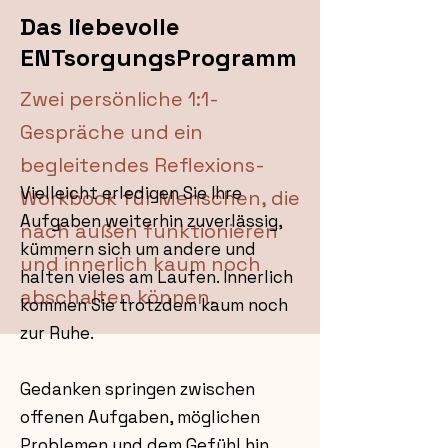
Das liebevolle
ENTsorgungsProgramm
Zwei persönliche 1:1-
Gespräche und ein
begleitendes Reflexions-
Vielleicht erledigen Sie Ihre
Workbook für Menschen, die
Aufgaben weiterhin zuverlässig,
nach außen funktionieren
kümmern sich um andere und
und innerlich kaum noch
halten vieles am Laufen. Innerlich
abschalten können.
kommen Sie trotzdem kaum noch
zur Ruhe.
Gedanken springen zwischen
offenen Aufgaben, möglichen
Problemen und dem Gefühl hin