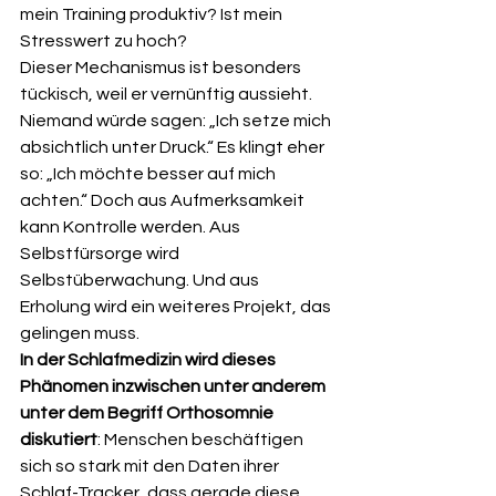
mein Training produktiv? Ist mein 
Stresswert zu hoch?
Dieser Mechanismus ist besonders 
tückisch, weil er vernünftig aussieht. 
Niemand würde sagen: „Ich setze mich 
absichtlich unter Druck.“ Es klingt eher 
so: „Ich möchte besser auf mich 
achten.“ Doch aus Aufmerksamkeit 
kann Kontrolle werden. Aus 
Selbstfürsorge wird 
Selbstüberwachung. Und aus 
Erholung wird ein weiteres Projekt, das 
gelingen muss.
In der Schlafmedizin wird dieses 
Phänomen inzwischen unter anderem 
unter dem Begriff Orthosomnie 
diskutiert
: Menschen beschäftigen 
sich so stark mit den Daten ihrer 
Schlaf-Tracker, dass gerade diese 