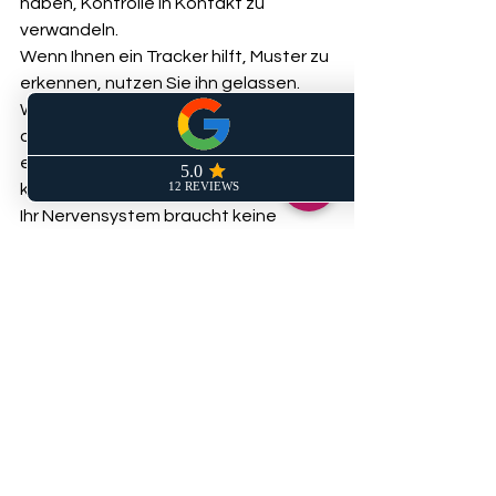
haben, Kontrolle in Kontakt zu 
verwandeln.
Wenn Ihnen ein Tracker hilft, Muster zu 
erkennen, nutzen Sie ihn gelassen. 
Wenn er Sie nervöser, abhängiger 
oder misstrauischer gegenüber Ihrem 
eigenen Körper macht, ist eine Pause 
kein Scheitern. Sie ist Selbstführung.
Ihr Nervensystem braucht keine 
perfekten Daten, um sich zu 
beruhigen. Es braucht Momente von 
Sicherheit. Und manchmal beginnt 
genau das mit einer schlichten 
Entscheidung: weniger messen, mehr 
spüren.
Das Praxis-Add-on 