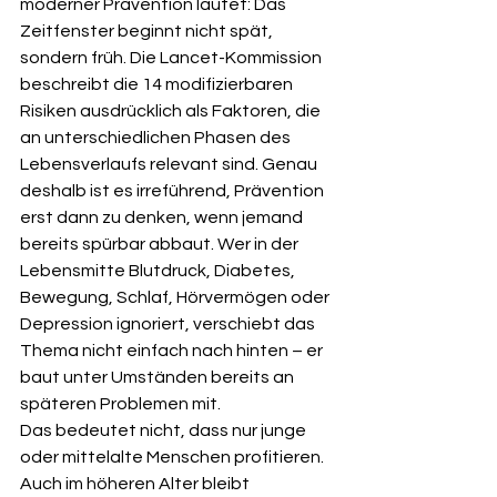
moderner Prävention lautet: Das 
Zeitfenster beginnt nicht spät, 
sondern früh. Die Lancet-Kommission 
beschreibt die 14 modifizierbaren 
Risiken ausdrücklich als Faktoren, die 
an unterschiedlichen Phasen des 
Lebensverlaufs relevant sind. Genau 
deshalb ist es irreführend, Prävention 
erst dann zu denken, wenn jemand 
bereits spürbar abbaut. Wer in der 
Lebensmitte Blutdruck, Diabetes, 
Bewegung, Schlaf, Hörvermögen oder 
Depression ignoriert, verschiebt das 
Thema nicht einfach nach hinten – er 
baut unter Umständen bereits an 
späteren Problemen mit.
Das bedeutet nicht, dass nur junge 
oder mittelalte Menschen profitieren. 
Auch im höheren Alter bleibt 