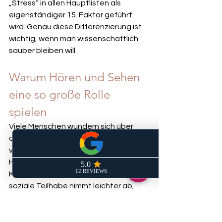
„Stress“ in allen Hauptlisten als 
eigenständiger 15. Faktor geführt 
wird. Genau diese Differenzierung ist 
wichtig, wenn man wissenschaftlich 
sauber bleiben will.
Warum Hören und Sehen 
eine so große Rolle 
spielen
Viele Menschen wundern sich über 
diesen Zusammenhang. Der Grund ist 
vermutlich nicht monokausal. Wenn 
Hören oder Sehen nachlassen, wird 
Kommunikation anstrengender, 
soziale Teilhabe nimmt leichter ab, 
Reize werden schlechter verarbeitet 
und Alltagssituationen fordern mehr 
Kompensation. Das kann kognitive 