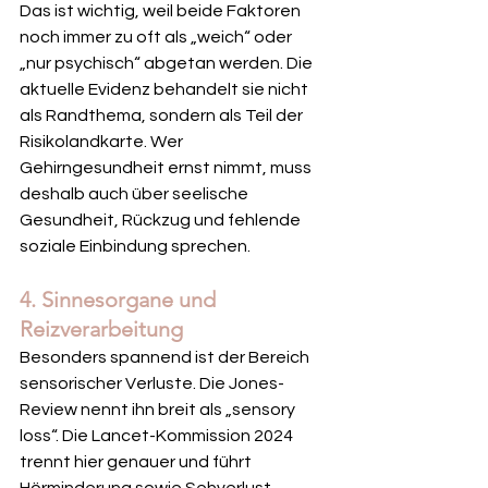
Das ist wichtig, weil beide Faktoren 
noch immer zu oft als „weich“ oder 
„nur psychisch“ abgetan werden. Die 
aktuelle Evidenz behandelt sie nicht 
als Randthema, sondern als Teil der 
Risikolandkarte. Wer 
Gehirngesundheit ernst nimmt, muss 
deshalb auch über seelische 
Gesundheit, Rückzug und fehlende 
soziale Einbindung sprechen.
4. Sinnesorgane und 
Reizverarbeitung
Besonders spannend ist der Bereich 
sensorischer Verluste. Die Jones-
Review nennt ihn breit als „sensory 
loss“. Die Lancet-Kommission 2024 
trennt hier genauer und führt 
Hörminderung sowie Sehverlust 