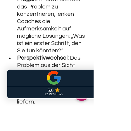
das Problem zu 
konzentrieren, lenken 
Coaches die 
Aufmerksamkeit auf 
mögliche Lösungen: „Was 
ist ein erster Schritt, den 
Sie tun könnten?“
Perspektivwechsel:
 Das 
Problem aus der Sicht 
einer anderen Person 
oder aus einer fiktiven 
Distanz wahrzunehmen, 
kann neue Einsichten 
liefern.
Reflektion:
 Durch 
gezieltes Nachdenken 
über die eigenen 