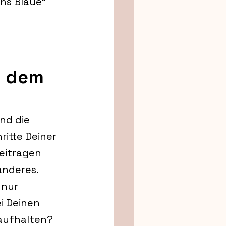
ns Blaue" 
H dem 
nd die 
itte Deiner 
beitragen 
anderes.
 nur 
i Deinen 
 aufhalten?