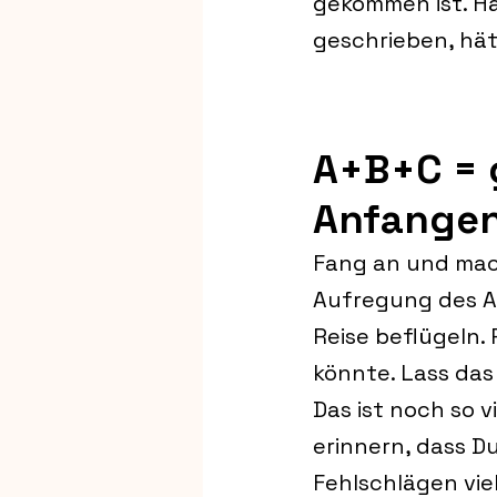
gekommen ist. Hä
geschrieben, hät
A+B+C = g
Anfange
Fang an und mac
Aufregung des An
Reise beflügeln. 
könnte. Lass das
Das ist noch so 
erinnern, dass D
Fehlschlägen vie