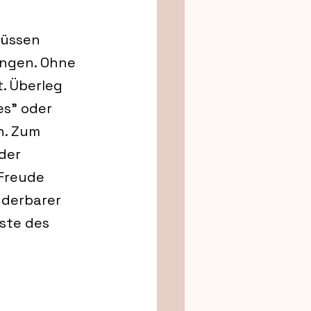
müssen 
ingen. Ohne 
. Überleg 
es" oder 
n. Zum 
der 
 Freude 
nderbarer 
ste des 