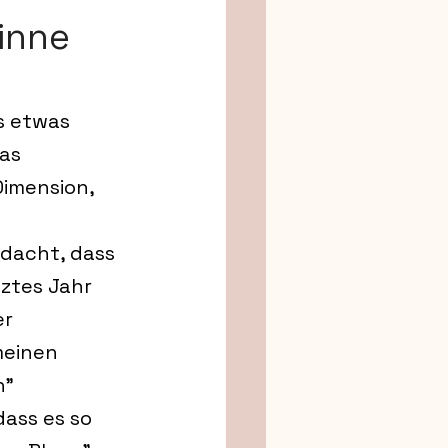
inne 
s etwas 
as 
imension, 
dacht, dass 
ztes Jahr 
r 
einen 
" 
dass es so 