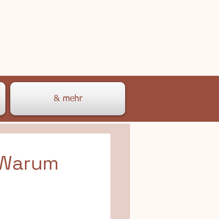
& mehr
- Warum