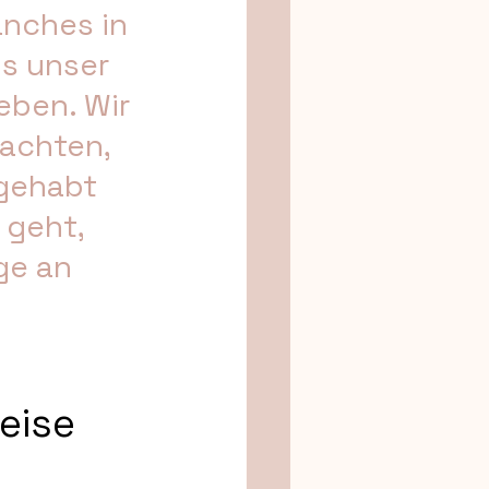
nches in 
s unser 
eben. Wir 
achten, 
 gehabt 
 geht, 
ge an 
eise 