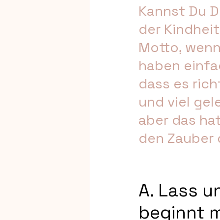
Kannst Du D
der Kindhei
Motto, wenn 
haben einfac
dass es rich
und viel gel
aber das hat
den Zauber 
A. Lass u
beginnt m