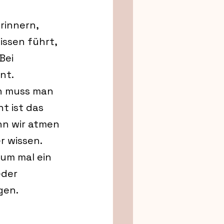
rinnern, 
ssen führt, 
Bei 
nt. 
n muss man 
t ist das 
nn wir atmen 
r wissen.
um mal ein 
eder 
gen.